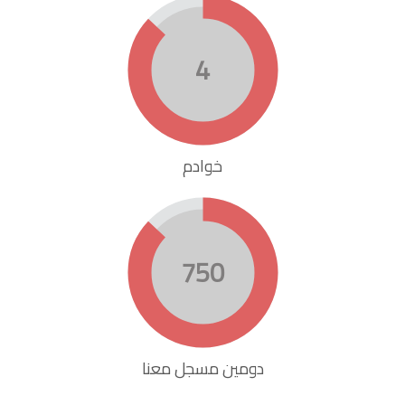
4
خوادم
750
دومين مسجل معنا