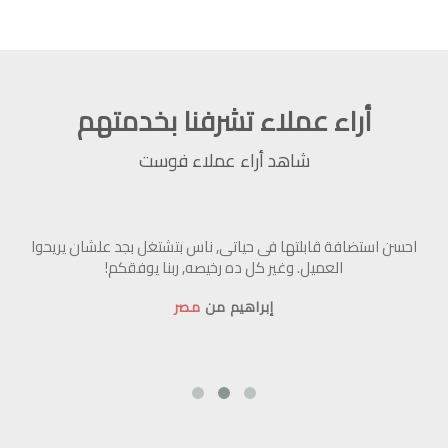
أراء عملاء تشرفنا بخدمتهم
شاهد أراء عملاء فوست
احسن استضافة قابلتها فى حياتى, ناس بتشتغل بجد علشان يريحوا
ال
ى
العميل. وغير كل ده رخيصه, ربنا يوفقكم!
ا
إبراهيم من
مصر