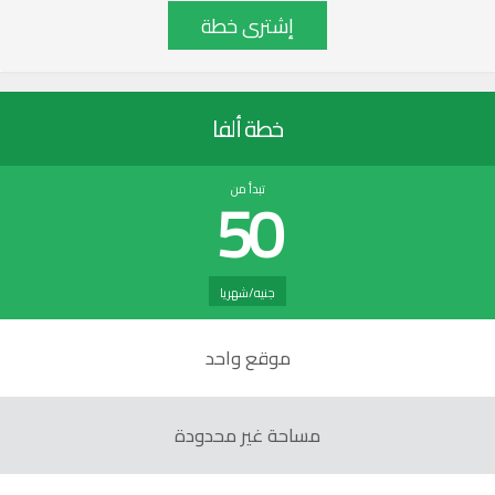
إشترى خطة
خطة ألفا
50
تبدأ من
جنيه/شهريا
موقع واحد
مساحة غير محدودة